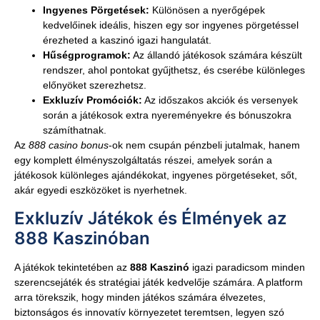
Ingyenes Pörgetések:
Különösen a nyerőgépek
kedvelőinek ideális, hiszen egy sor ingyenes pörgetéssel
érezheted a kaszinó igazi hangulatát.
Hűségprogramok:
Az állandó játékosok számára készült
rendszer, ahol pontokat gyűjthetsz, és cserébe különleges
előnyöket szerezhetsz.
Exkluzív Promóciók:
Az időszakos akciók és versenyek
során a játékosok extra nyereményekre és bónuszokra
számíthatnak.
Az
888 casino bonus
-ok nem csupán pénzbeli jutalmak, hanem
egy komplett élményszolgáltatás részei, amelyek során a
játékosok különleges ajándékokat, ingyenes pörgetéseket, sőt,
akár egyedi eszközöket is nyerhetnek.
Exkluzív Játékok és Élmények az
888 Kaszinóban
A játékok tekintetében az
888 Kaszinó
igazi paradicsom minden
szerencsejáték és stratégiai játék kedvelője számára. A platform
arra törekszik, hogy minden játékos számára élvezetes,
biztonságos és innovatív környezetet teremtsen, legyen szó