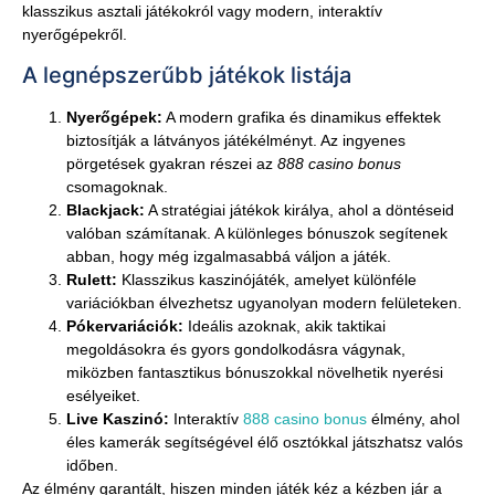
klasszikus asztali játékokról vagy modern, interaktív
nyerőgépekről.
A legnépszerűbb játékok listája
Nyerőgépek:
A modern grafika és dinamikus effektek
biztosítják a látványos játékélményt. Az ingyenes
pörgetések gyakran részei az
888 casino bonus
csomagoknak.
Blackjack:
A stratégiai játékok királya, ahol a döntéseid
valóban számítanak. A különleges bónuszok segítenek
abban, hogy még izgalmasabbá váljon a játék.
Rulett:
Klasszikus kaszinójáték, amelyet különféle
variációkban élvezhetsz ugyanolyan modern felületeken.
Pókervariációk:
Ideális azoknak, akik taktikai
megoldásokra és gyors gondolkodásra vágynak,
miközben fantasztikus bónuszokkal növelhetik nyerési
esélyeiket.
Live Kaszinó:
Interaktív
888 casino bonus
élmény, ahol
éles kamerák segítségével élő osztókkal játszhatsz valós
időben.
Az élmény garantált, hiszen minden játék kéz a kézben jár a