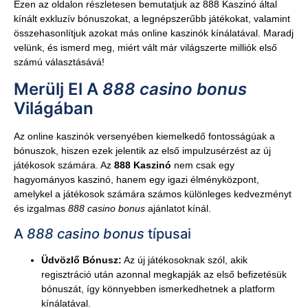
Ezen az oldalon részletesen bemutatjuk az 888 Kaszinó által
kínált exkluzív bónuszokat, a legnépszerűbb játékokat, valamint
összehasonlítjuk azokat más online kaszinók kínálatával. Maradj
velünk, és ismerd meg, miért vált már világszerte milliók első
számú választásává!
Merülj El A
888 casino bonus
Világában
Az online kaszinók versenyében kiemelkedő fontosságúak a
bónuszok, hiszen ezek jelentik az első impulzusérzést az új
játékosok számára. Az
888 Kaszinó
nem csak egy
hagyományos kaszinó, hanem egy igazi élményközpont,
amelykel a játékosok számára számos különleges kedvezményt
és izgalmas
888 casino bonus
ajánlatot kínál.
A
888 casino bonus
típusai
Üdvözlő Bónusz:
Az új játékosoknak szól, akik
regisztráció után azonnal megkapják az első befizetésük
bónuszát, így könnyebben ismerkedhetnek a platform
kínálatával.