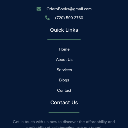
OderoBooks@gmail.com
(720) 500 2760
Quick Links
Home
About Us
Services
Blogs
Contact
Contact Us
Get in touch with us now to discover the affordability and
profitability of collaborating with our team!