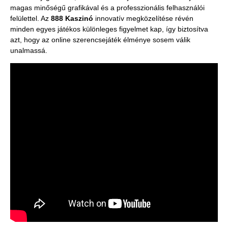
magas minőségű grafikával és a professzionális felhasználói
felülettel. Az
888 Kaszinó
innovatív megközelítése révén
minden egyes játékos különleges figyelmet kap, így biztosítva
azt, hogy az online szerencsejáték élménye sosem válik
unalmassá.