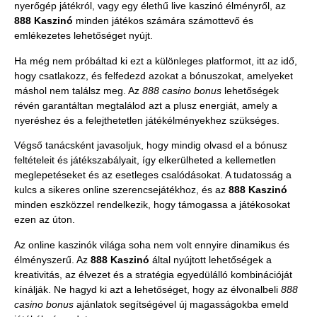
nyerőgép játékról, vagy egy élethű live kaszinó élményről, az
888 Kaszinó
minden játékos számára számottevő és
emlékezetes lehetőséget nyújt.
Ha még nem próbáltad ki ezt a különleges platformot, itt az idő,
hogy csatlakozz, és felfedezd azokat a bónuszokat, amelyeket
máshol nem találsz meg. Az
888 casino bonus
lehetőségek
révén garantáltan megtalálod azt a plusz energiát, amely a
nyeréshez és a felejthetetlen játékélményekhez szükséges.
Végső tanácsként javasoljuk, hogy mindig olvasd el a bónusz
feltételeit és játékszabályait, így elkerülheted a kellemetlen
meglepetéseket és az esetleges csalódásokat. A tudatosság a
kulcs a sikeres online szerencsejátékhoz, és az
888 Kaszinó
minden eszközzel rendelkezik, hogy támogassa a játékosokat
ezen az úton.
Az online kaszinók világa soha nem volt ennyire dinamikus és
élményszerű. Az
888 Kaszinó
által nyújtott lehetőségek a
kreativitás, az élvezet és a stratégia egyedülálló kombinációját
kínálják. Ne hagyd ki azt a lehetőséget, hogy az élvonalbeli
888
casino bonus
ajánlatok segítségével új magasságokba emeld